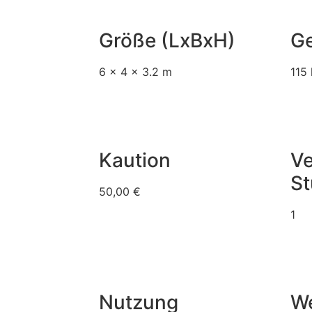
Größe (LxBxH)
G
6 x 4 x 3.2 m
115
Kaution
Ve
St
50,00 €
1
Nutzung
We