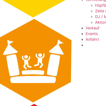
Hüpfb
Zelte
DJ / 
Aktio
Verkauf
Events
Anfahrt