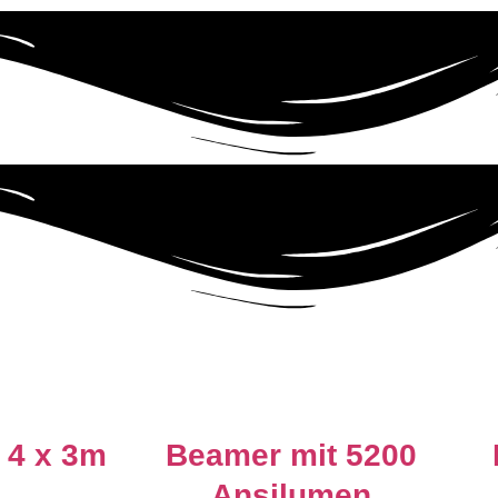
 4 x 3m
Beamer mit 5200
Ansilumen
ofi Leinwand