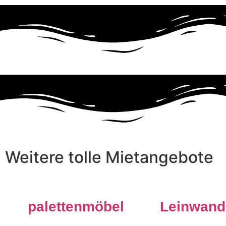
Weitere tolle Mietangebote
palettenmöbel
Leinwand
Palettenmöbel
Schöne große Pr