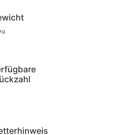
ewicht
 kg
rfügbare
ückzahl
tterhinweis