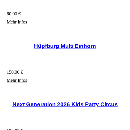
Auflösung: 1.920×1.080 Pixel
60,00 €
Mehr Infos
Hüpfburg Multi Einhorn
Schöne neue Multi Hüpfburg mit Tobe- und Rutschteil in den
Maßen 5 x 5m.
150,00 €
Mehr Infos
Next Generation 2026 Kids Party Circus
Schöne Multi Hüpfburg mit Tobe- und Rutschteil in ca- 6 x
4m. Der Rutschteil ist extra breit