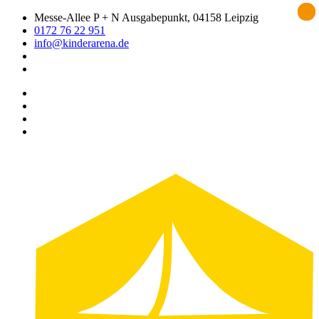
Zum
Messe-Allee P + N Ausgabepunkt, 04158 Leipzig
Inhalt
0172 76 22 951
springen
info@kinderarena.de